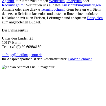
Agentur
) für Ihren zukünftigen
Werbefilm
,
Imagefilm
oder
Recruitingfilm
? Wir freuen uns auf Ihre
Ausschreibungsunterlagen
Anfrage oder eine direkte
Terminbuchung
. Gern beraten wir Sie in
den ersten Schritten
kostenlos
und erstellen Ihnen eine modulare
Kalkulation mit allen Preisen, Leistungen und adäquaten
Beispielen
zum angebotenen Budget.
Die Filmagentur
Unter den Linden 21
10117 Berlin
Tel.: +49 (0)
30 60984160
anfrage@diefilmagentur.de
Ihr Ansprechpartner ist der Geschäftsführer:
Fabian Schmidt