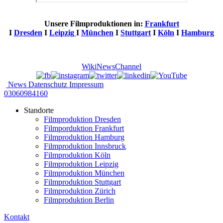
Unsere Filmproduktionen in:
Frankfurt
I
Dresden
I
Leipzig
I
München
I
Stuttgart
I
Köln
I
Hamburg
Wiki
News
Channel
News
Datenschutz
Impressum
03060984160
Standorte
Filmproduktion Dresden
Filmporduktion Frankfurt
Filmproduktion Hamburg
Filmproduktion Innsbruck
Filmproduktion Köln
Filmproduktion Leipzig
Filmproduktion München
Filmproduktion Stuttgart
Filmproduktion Zürich
Filmproduktion Berlin
Kontakt