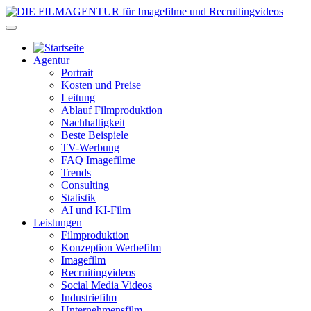
Agentur
Portrait
Kosten und Preise
Leitung
Ablauf Filmproduktion
Nachhaltigkeit
Beste Beispiele
TV-Werbung
FAQ Imagefilme
Trends
Consulting
Statistik
AI und KI-Film
Leistungen
Filmproduktion
Konzeption Werbefilm
Imagefilm
Recruitingvideos
Social Media Videos
Industriefilm
Unternehmensfilm