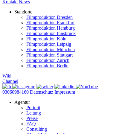
Kontakt
News
Standorte
Filmproduktion Dresden
Filmproduktion Frankfurt
Filmproduktion Hamburg
Filmproduktion Innsbruck
Filmproduktion Köln
Filmproduktion Leipzig
Filmproduktion München
Filmproduktion Stuttgart
Filmproduktion Zürich
Filmproduktion Berlin
Wiki
Channel
03060984160
Datenschutz
Impressum
Agentur
Portrait
Leitung
Preise
FAQ
Consulting