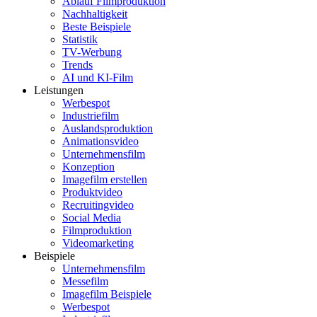
Ablauf Filmproduktion
Nachhaltigkeit
Beste Beispiele
Statistik
TV-Werbung
Trends
AI und KI-Film
Leistungen
Werbespot
Industriefilm
Auslandsproduktion
Animationsvideo
Unternehmensfilm
Konzeption
Imagefilm erstellen
Produktvideo
Recruitingvideo
Social Media
Filmproduktion
Videomarketing
Beispiele
Unternehmensfilm
Messefilm
Imagefilm Beispiele
Werbespot