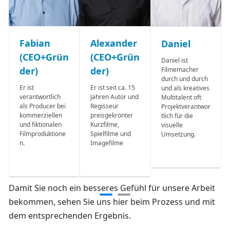
Alexander
Fabian
Daniel
(CEO+Grün
(CEO+Grün
Daniel ist
der)
der)
Filmemacher
durch und durch
Er ist seit ca. 15
Er ist
und als kreatives
Jahren Autor und
verantwortlich
Multitalent oft
Regisseur
als Producer bei
Projektverantwor
preisgekrönter
kommerziellen
tlich für die
Kurzfilme,
und fiktionalen
visuelle
Spielfilme und
Filmproduktione
Umsetzung.
Imagefilme
n.
Damit Sie noch ein besseres Gefühl für unsere Arbeit
bekommen, sehen Sie uns hier beim Prozess und mit
dem entsprechenden Ergebnis.