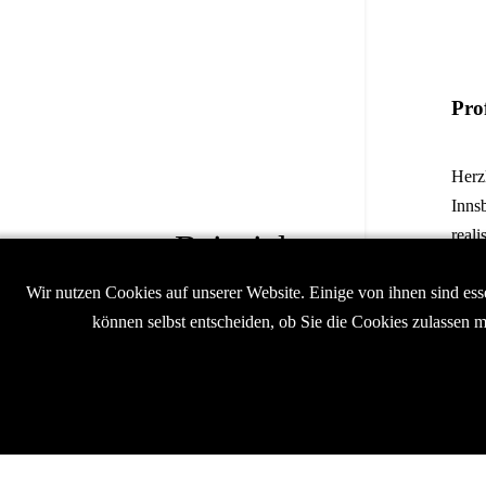
Pro
Herzl
Inns
reali
Beispiele
zeic
Wir nutzen Cookies auf unserer Website. Einige von ihnen sind esse
Ihre
können selbst entscheiden, ob Sie die Cookies zulassen m
hoch
beko
News
Kontakt
Wiki
News
Channel
Inns
Standorte
Wiki
Channel
Kontakt
03060984160
Standorte
03060984160
Un
Datenschutz
Impressum
Datenschutz
News