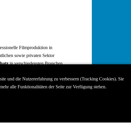
essionelle Filmproduktion in
ntlichen sowie privaten Sektor
chatz
in verschiedensten Branchen
nikationsmanagements und erstellen
bsite und die Nutzererfahrung zu verbessern (Tracking Cookies). Sie
Auch dem Umgang mit
ehr alle Funktionalitäten der Seite zur Verfügung stehen.
ehorten sind wir gewohnt. Hier
se und einer Filmproduktion in
nen unser Showreel.