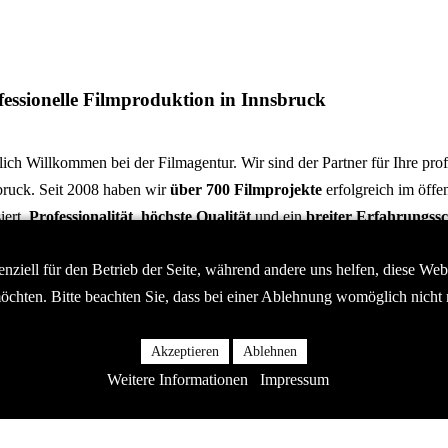
fessionelle Filmproduktion in Innsbruck
ich Willkommen bei der Filmagentur. Wir sind der Partner für Ihre prof
bruck. Seit 2008 haben wir
über 700 Filmprojekte
erfolgreich im öffe
siert.
Professionalität
,
höchste Qualität
und ein
breiter Erfahrungss
hnen uns aus. Wir handeln nach den Prinzipien des integrierten Kommu
nziell für den Betrieb der Seite, während andere uns helfen, diese We
n individuellen Film pünktlich und zu einem fair veranschlagten
Preis
. 
öchten. Bitte beachten Sie, dass bei einer Ablehnung womöglich nicht m
komplexen Themen oder besonderen Voraussetzungen wie sensiblen Dr
mmen Sie die wichtigsten Informationen über Leistungen, Abläufe, Prei
bruck aus unserem Hause. Für einen ersten Überblick empfehlen wir Ih
Akzeptieren
Ablehnen
Weitere Informationen
Impressum
sere Leistungen