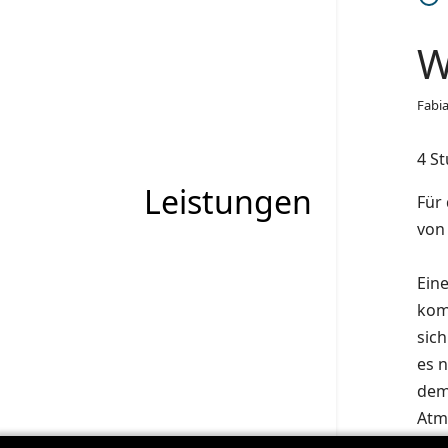
W
Fabi
4 S
Leistungen
Für
von
Eine
kom
sich
es 
dem 
Atm