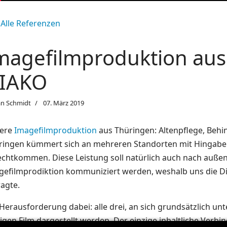
Alle Referenzen
magefilmproduktion aus
IAKO
an Schmidt
07. März 2019
ere
Imagefilmproduktion
aus Thüringen: Altenpflege, Behi
ringen kümmert sich an mehreren Standorten mit Hingabe u
echtkommen. Diese Leistung soll natürlich auch nach außen 
gefilmprodiktion kommuniziert werden, weshalb uns die Dia
ragte.
Herausforderung dabei: alle drei, an sich grundsätzlich un
igen Film dargestellt werden. Der einzige inhaltliche Verb