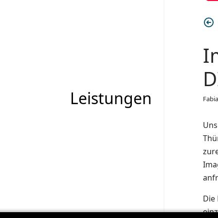
I
D
Leistungen
Fabi
Uns
Thü
zur
Ima
anf
Die 
einz