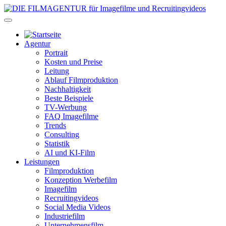
Agentur
Portrait
Kosten und Preise
Leitung
Ablauf Filmproduktion
Nachhaltigkeit
Beste Beispiele
TV-Werbung
FAQ Imagefilme
Trends
Consulting
Statistik
AI und KI-Film
Leistungen
Filmproduktion
Konzeption Werbefilm
Imagefilm
Recruitingvideos
Social Media Videos
Industriefilm
Unternehmensfilm