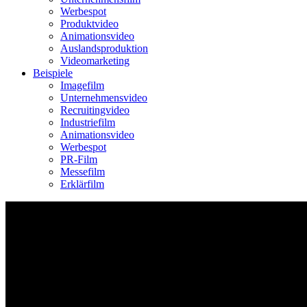
Werbespot
Produktvideo
Animationsvideo
Auslandsproduktion
Videomarketing
Beispiele
Imagefilm
Unternehmensvideo
Recruitingvideo
Industriefilm
Animationsvideo
Werbespot
PR-Film
Messefilm
Erklärfilm